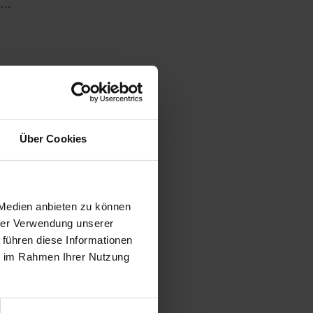
n …
EMA
Über Cookies
a- bzw.
n! Durch
 Medien anbieten zu können
hrer Verwendung unserer
 führen diese Informationen
ie im Rahmen Ihrer Nutzung