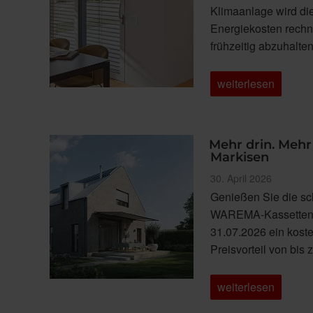
Klimaanlage wird die
Energiekosten rechn
frühzeitig abzuhalt
„Angenehm
weiterlesen
kühl:
Außenliegender
Sonnenschutz
gegen
die
Mehr drin. Mehr
Sommerhitze“
Markisen
Veröffentlicht
30. April 2026
am
Genießen Sie die sc
WAREMA-Kassettenma
31.07.2026 ein kost
Preisvorteil von bis
„Mehr
weiterlesen
drin.
Mehr