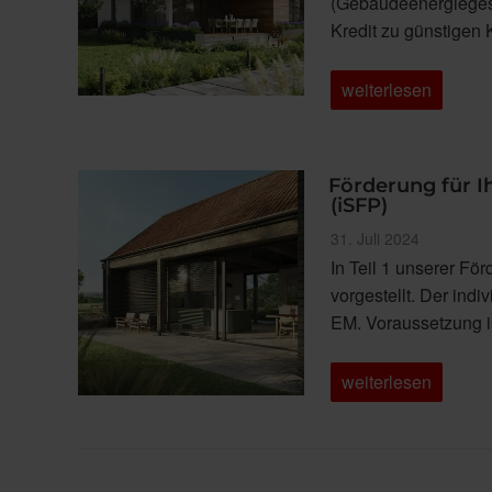
(Gebäudeenergiegeset
Kredit zu günstigen
„Förderung
weiterlesen
für
Ihre
Sanierung
Teil
3:
Förderung für Ih
KfW
(iSFP)
Kredit“
Veröffentlicht
31. Juli 2024
am
In Teil 1 unserer Fö
vorgestellt. Der ind
EM. Voraussetzung i
„Förderung
weiterlesen
für
Ihre
Sanierung
Teil
2:
Individueller
Seitennummerierung