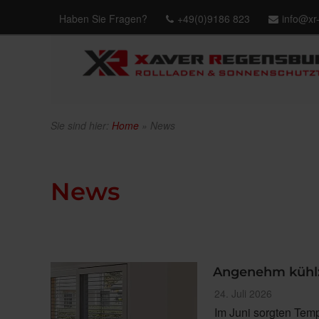
Haben Sie Fragen?
+49(0)9186 823
info@xr
Sie sind hier:
Home
»
News
News
Angenehm kühl:
Veröffentlicht
24. Juli 2026
am
Im Juni sorgten Temp