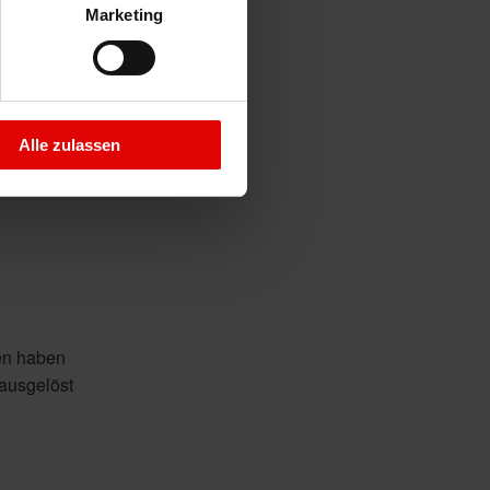
Marketing
er Glas-
au hierfür
andSlide.
Alle zulassen
den haben
ausgelöst