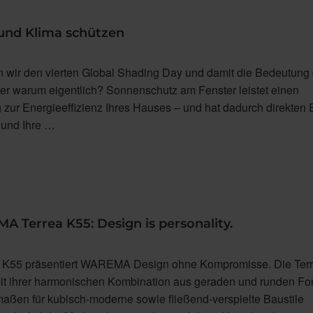
und Klima schützen
n wir den vierten Global Shading Day und damit die Bedeutung
r warum eigentlich? Sonnenschutz am Fenster leistet einen
 zur Energieeffizienz Ihres Hauses – und hat dadurch direkten 
 und Ihre …
 Terrea K55: Design is personality.
ea K55 präsentiert WAREMA Design ohne Kompromisse. Die Ter
it ihrer harmonischen Kombination aus geraden und runden F
maßen für kubisch-moderne sowie fließend-verspielte Baustile