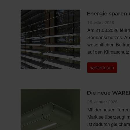
draußen:
Smarte
Preisvorteile
Energie sparen 
für
WAREMA
Veröffentlicht
16. März 2026
Kassetten-
am
Am 21.03.2026 feier
Markisen“
Sonnenschutzes. Abe
wesentlichen Beitrag
auf den Klimaschutz
„Energie
weiterlesen
sparen
und
Klima
schützen“
Die neue WAREMA
Veröffentlicht
25. Januar 2026
am
Mit der neuen Terr
Markise überzeugt m
ist dadurch gleicher