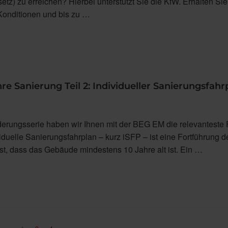
z) zu erreichen? Hierbei unterstützt Sie die KfW. Erhalten Sie
 Konditionen und bis zu …
re Sanierung Teil 2: Individueller Sanierungsfahr
rderungsserie haben wir Ihnen mit der BEG EM die relevanteste
ividuelle Sanierungsfahrplan – kurz iSFP – ist eine Fortführung 
st, dass das Gebäude mindestens 10 Jahre alt ist. Ein …
Seite
Seite