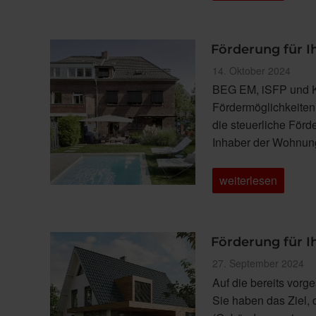
Manuell.
WAREMA
SecuKit.“
Förderung für Ih
Veröffentlicht
14. Oktober 2024
am
BEG EM, iSFP und Kf
Fördermöglichkeiten p
die steuerliche Förd
Inhaber der Wohnun
„Förderung
weiterlesen
für
Ihre
Sanierung
Teil
4:
Förderung für Ih
Steuerliche
Förderung“
Veröffentlicht
27. September 2024
am
Auf die bereits vorg
Sie haben das Ziel,