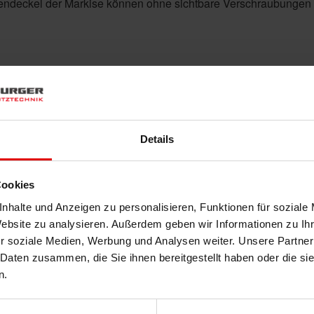
itendeckel der Markise können ohne sichtbare Verschraubunge
 entdecken: Das Markisen-Freigestell von WAR
Details
oder doch lieber im Garten – das neue Markisen-Freigestell von
n die Freiheit zu wählen. Bestückt mit einer oder zwei Pergol
genießen Sie kühlen Schatten genau dort, wo Sie ihn benötige
Cookies
nhalte und Anzeigen zu personalisieren, Funktionen für soziale
Website zu analysieren. Außerdem geben wir Informationen zu I
r soziale Medien, Werbung und Analysen weiter. Unsere Partner
 Daten zusammen, die Sie ihnen bereitgestellt haben oder die s
n.
schutzrollo GrandSlide: Einfach grandios