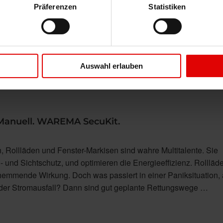
Präferenzen
Statistiken
oßformatigen Fenster- und Türöffnungen, Hebe-Schiebetüren od
in der modernen Architektur für viel Licht und Transparenz. Gen
n Premium-Insektenschutz der neuen Dimension: WAREMA Gr
gen bis zu 2,5 Meter wirksam vor Insekten. …
Auswahl erlauben
. Manuell. WAREMA SecuKit.
Rollläden und Fenster-Markisen sind wahre Multitalente. Sie
 und Sichtschutz, und optimieren die Energieeffizienz. Rolllä
hemmende Wirkung. Doch was passiert in einer Paniksituation, 
der Stromausfall? Dann sind gut geplante Rettungswege …