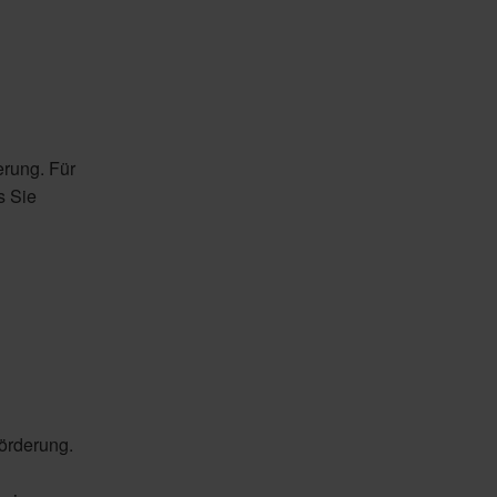
erung. Für
s Sie
örderung.