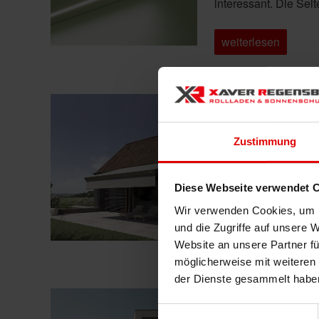
interessant. Die Se
„Die
weiterlesen
neue
WAREMA
Terrea
K55:
Design
Neue FreiRäume
is
personality.“
Veröffentlicht
19. August 2025
am
Zustimmung
Ob auf der Terrasse 
WAREMA schenkt Ihne
Terrassen-Markisen 
Diese Webseite verwendet 
…
Wir verwenden Cookies, um I
und die Zugriffe auf unsere 
„Neue
weiterlesen
Website an unsere Partner fü
FreiRäume
entdecken:
möglicherweise mit weiteren
Das
der Dienste gesammelt habe
Markisen-
Freigestell
WAREMA Insekten
von
Einwilligungsauswahl
WAREMA“