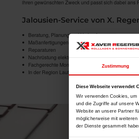
ihren gewünschten Zweck und passt sich dabei ans
Jalousien-Service von X. Reg
Beratung, Planung und Verkauf
Maßanfertigungen (auf Wunsch Abnahme der Maße
Reparaturen
Nachrüstung elektrischer Antriebe
Fachgerechte Montage
Zustimmung
In der Region Lauterhofen
Diese Webseite verwendet 
Wir verwenden Cookies, um I
und die Zugriffe auf unsere 
Website an unsere Partner fü
möglicherweise mit weiteren
der Dienste gesammelt habe