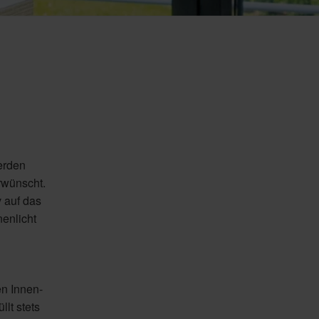
erden
rwünscht.
v auf das
enlicht
en Innen-
lt stets