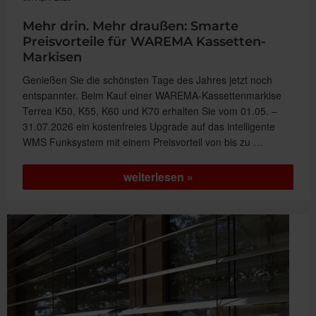
Mehr drin. Mehr draußen: Smarte
Preisvorteile für WAREMA Kassetten-
Markisen
Genießen Sie die schönsten Tage des Jahres jetzt noch
entspannter. Beim Kauf einer WAREMA-Kassettenmarkise
Terrea K50, K55, K60 und K70 erhalten Sie vom 01.05. –
31.07.2026 ein kostenfreies Upgrade auf das intelligente
WMS Funksystem mit einem Preisvorteil von bis zu …
„Mehr
weiterlesen
drin.
Mehr
draußen:
Smarte
Preisvorteile
für
WAREMA
Kassetten-
Markisen“