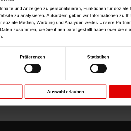
i voneinander unabhängige integrierte, dimmbare LED-
nhalte und Anzeigen zu personalisieren, Funktionen für soziale
nd geschlossenen Zustand – direktes oder Ambientelicht,
Website zu analysieren. Außerdem geben wir Informationen zu I
r soziale Medien, Werbung und Analysen weiter. Unsere Partner
 Daten zusammen, die Sie ihnen bereitgestellt haben oder die s
 optionale Volant-Rollo gewährleistet Privatsphäre und
n.
gemütliche Abendstunden sorgt. Dank der WMS-
tabel bedienen und automatisch vor Unwetter schützen.
Präferenzen
Statistiken
ierbar mit der gesamten WAREMA Farbwelt und über 200
Auswahl erlauben
l von WAREMA