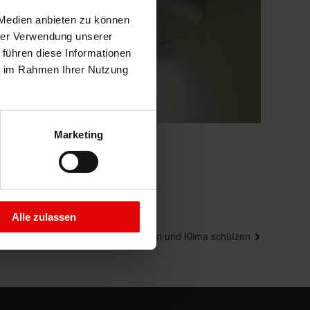
 Medien anbieten zu können
hrer Verwendung unserer
 führen diese Informationen
ie im Rahmen Ihrer Nutzung
Marketing
Alle zulassen
Nächster
Energie sparen und Klima schützen
Beitrag