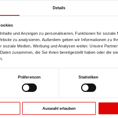
 den Standard eines Effizienzhauses gemäß GEG
Details
z) zu erreichen? Hierbei unterstützt Sie die KfW. Erhalten Sie
 Konditionen und bis zu …
Cookies
nhalte und Anzeigen zu personalisieren, Funktionen für soziale
Website zu analysieren. Außerdem geben wir Informationen zu I
r soziale Medien, Werbung und Analysen weiter. Unsere Partner
 Daten zusammen, die Sie ihnen bereitgestellt haben oder die s
n.
Präferenzen
Statistiken
Auswahl erlauben