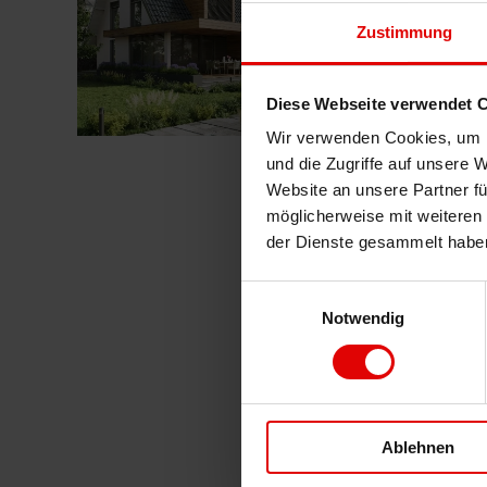
Sie haben das Ziel,
Zustimmung
(Gebäudeenergiegeset
Kredit zu günstigen
Diese Webseite verwendet 
„Förderung
weiterlesen
Wir verwenden Cookies, um I
für
Ihre
und die Zugriffe auf unsere 
Sanierung
Website an unsere Partner fü
Teil
3:
möglicherweise mit weiteren
KfW
der Dienste gesammelt habe
Kredit“
Einwilligungsauswahl
Notwendig
Ablehnen