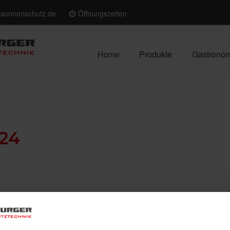
-sonnenschutz.de
Öffnungszeiten
Home
Produkte
Gastrono
24
re Sanierung Teil 3: KfW Kredit
estellten Fördermöglichkeiten BEG EM und iSFP folgt die KfW-F