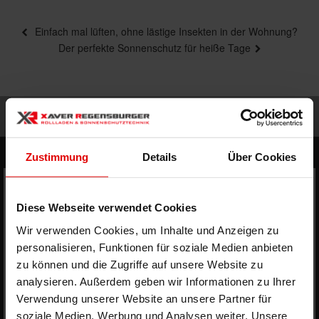
Beitragsnavigation
Vorheriger
Einfach mal lüften, ohne lästige Insekten in der Wohnung?
Beitrag
Nächster
Der perfekte Sonnenschutz für heiße Tage
Beitrag
Zustimmung
Details
Über Cookies
Impressum
Datenschutz
Sitemap
Diese Webseite verwendet Cookies
Wir verwenden Cookies, um Inhalte und Anzeigen zu
personalisieren, Funktionen für soziale Medien anbieten
zu können und die Zugriffe auf unsere Website zu
analysieren. Außerdem geben wir Informationen zu Ihrer
Verwendung unserer Website an unsere Partner für
soziale Medien, Werbung und Analysen weiter. Unsere